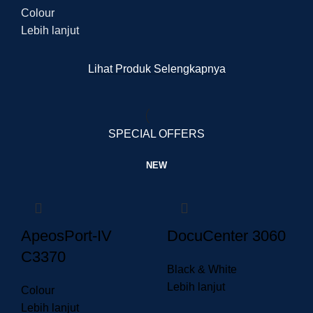
Colour
Lebih lanjut
Lihat Produk Selengkapnya
SPECIAL OFFERS
NEW
ApeosPort-IV
DocuCenter 3060
C3370
Black & White
Lebih lanjut
Colour
Lebih lanjut