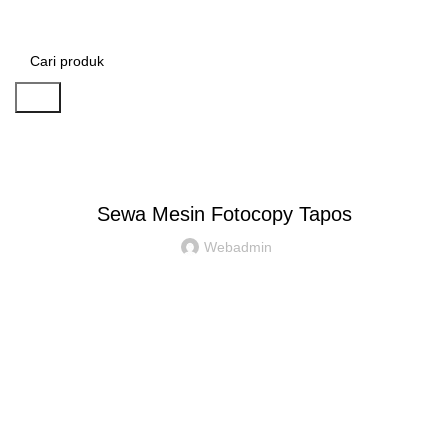
Kategori
Rp
0
Cari
PT. HAMASA IPARNA MANDIRI
Sewa Mesin Fotocopy Tapos
Webadmin